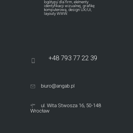
logotypy dla firm, elementy
identyfikacji wizualnej, grafikę
komputerową, design UX/UI,
layouty WWW.
+48 793 77 22 39
biuro@angab.pl
ul. Wita Stwosza 16, 50-148
Wrocław