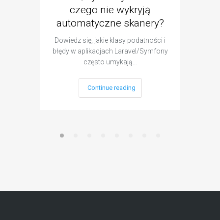
czego nie wykryją
penet
automatyczne skanery?
Dowiedz się, jakie klasy podatności i
Poznaj
błędy w aplikacjach Laravel/Symfony
pentest
często umykają…
Continue reading