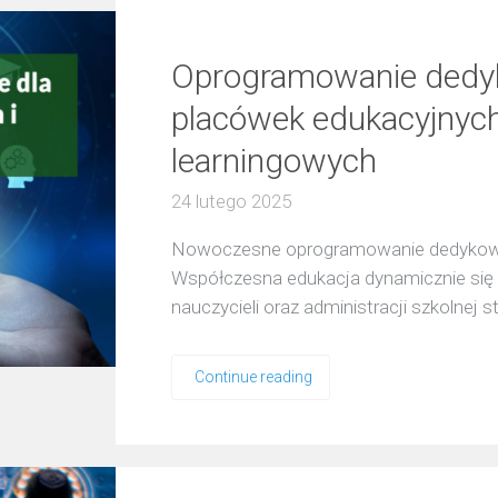
Oprogramowanie dedyk
placówek edukacyjnych 
learningowych
24 lutego 2025
Nowoczesne oprogramowanie dedykowane
Współczesna edukacja dynamicznie się 
nauczycieli oraz administracji szkolnej 
Continue reading