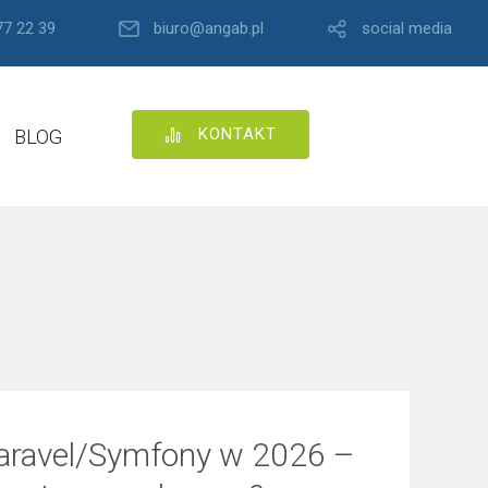
77 22 39
biuro@angab.pl
social media
KONTAKT
BLOG
 Laravel/Symfony w 2026 –