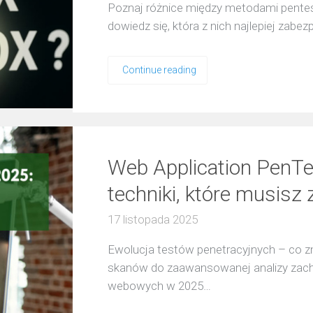
Poznaj różnice między metodami pentest
dowiedz się, która z nich najlepiej zabe
Continue reading
Web Application PenT
techniki, które musisz
17 listopada 2025
Ewolucja testów penetracyjnych – co zm
skanów do zaawansowanej analizy zacho
webowych w 2025…