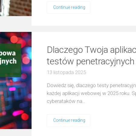
Continue reading
Dlaczego Twoja aplika
testów penetracyjnych
13 listopada 2025
Dowiedz się, dlaczego testy penetracyj
każdej aplikacji webowej w 2025 roku. S
cyberataków na…
Continue reading