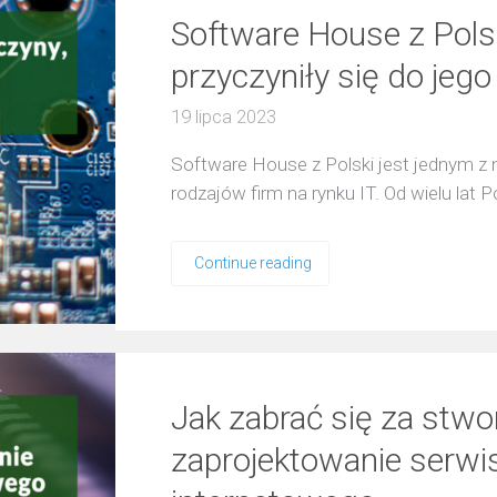
Software House z Polsk
przyczyniły się do jego
19 lipca 2023
Software House z Polski jest jednym z 
rodzajów firm na rynku IT. Od wielu lat 
Continue reading
Jak zabrać się za stwo
zaprojektowanie serwis