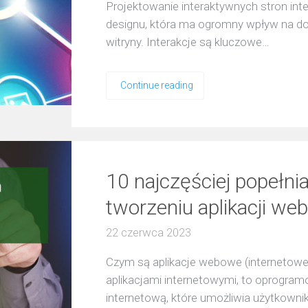
Projektowanie interaktywnych stron int
designu, która ma ogromny wpływ na do
witryny. Interakcje są kluczowe…
Continue reading
10 najczęściej popełn
tworzeniu aplikacji w
22 czerwca 2023
Czym są aplikacje webowe (internetowe
aplikacjami internetowymi, to oprogram
internetową, które umożliwia użytkow