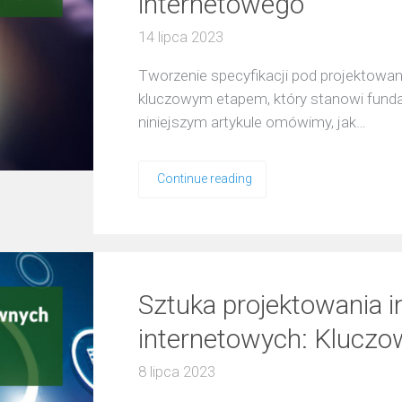
internetowego
14 lipca 2023
Tworzenie specyfikacji pod projektowani
kluczowym etapem, który stanowi funda
niniejszym artykule omówimy, jak…
Continue reading
Sztuka projektowania i
internetowych: Kluczow
8 lipca 2023