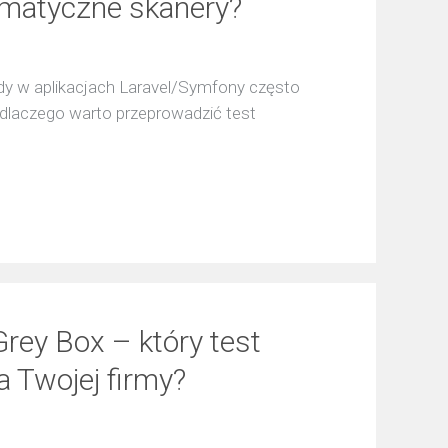
omatyczne skanery?
łędy w aplikacjach Laravel/Symfony często
laczego warto przeprowadzić test
Grey Box – który test
a Twojej firmy?