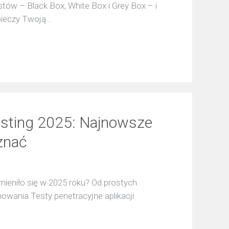
ów – Black Box, White Box i Grey Box – i
zpieczy Twoją…
esting 2025: Najnowsze
 znać
ieniło się w 2025 roku? Od prostych
wania Testy penetracyjne aplikacji