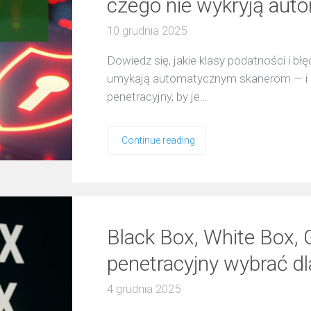
czego nie wykryją aut
10 grudnia 2025
Dowiedz się, jakie klasy podatności i b
umykają automatycznym skanerom — i d
penetracyjny, by je…
Continue reading
Black Box, White Box, 
penetracyjny wybrać dl
4 grudnia 2025