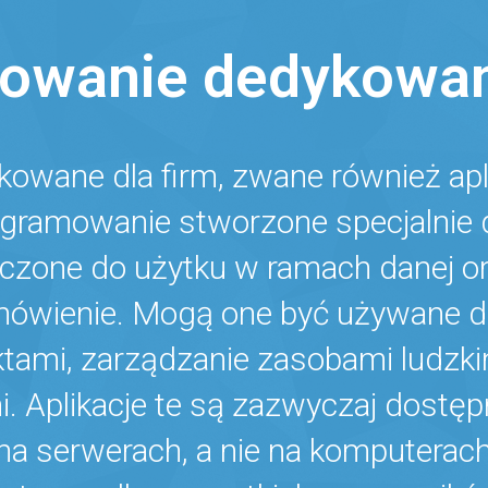
owanie dedykowane
wane dla firm, zwane również apl
gramowanie stworzone specjalnie dl
aczone do użytku w ramach danej or
amówienie. Mogą one być używane do
ktami, zarządzanie zasobami ludzkim
. Aplikacje te są zazwyczaj dostę
ą na serwerach, a nie na komputerac