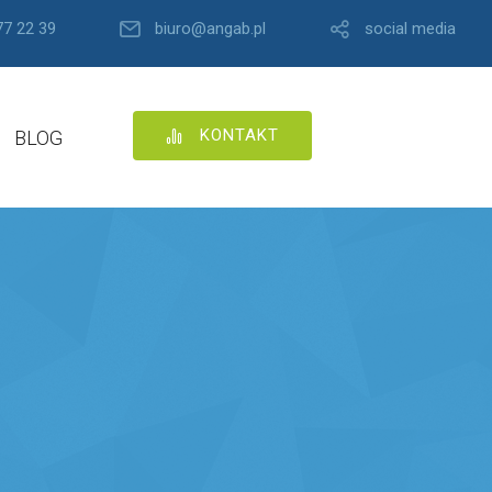
77 22 39
biuro@angab.pl
social media
KONTAKT
BLOG