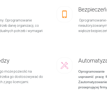
Bezpieczeń
irmy: Oprogramowanie
Oprogramowanie de
rzeb danej organizacji, co
nieautoryzowanym 
dualnych potrzeb i wymagań
większe bezpieczeń
ędzy
Automatyza
go może pozwolić na
Oprogramowanie 
e trzeba go dostosowywać do
usprawnić pracę f
 z jego licencjami.
Zautomatyzowan
proseprującej firmy