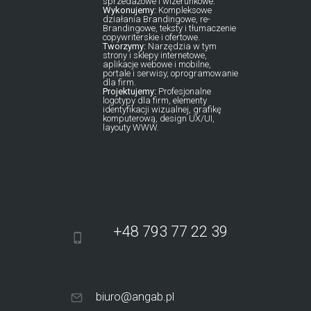
sprzedażowe i wizerunkowe.
Wykonujemy:
Kompleksowe
działania Brandingowe, re-
Brandingowe, teksty i tłumaczenie
copywriterskie i ofertowe.
Tworzymy:
Narzędzia w tym
strony i sklepy internetowe,
aplikacje webowe i mobilne,
portale i serwisy, oprogramowanie
dla firm.
Projektujemy:
Profesjonalne
logotypy dla firm, elementy
identyfikacji wizualnej, grafikę
komputerową, design UX/UI,
layouty WWW.
+48 793 77 22 39
biuro@angab.pl