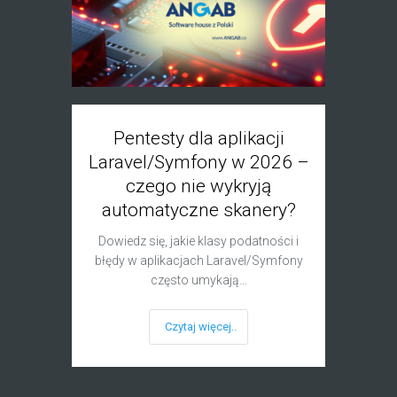
Pentesty dla aplikacji
Black 
Laravel/Symfony w 2026 –
B
czego nie wykryją
penet
automatyczne skanery?
Dowiedz się, jakie klasy podatności i
Poznaj
błędy w aplikacjach Laravel/Symfony
pentest
często umykają…
Czytaj więcej..