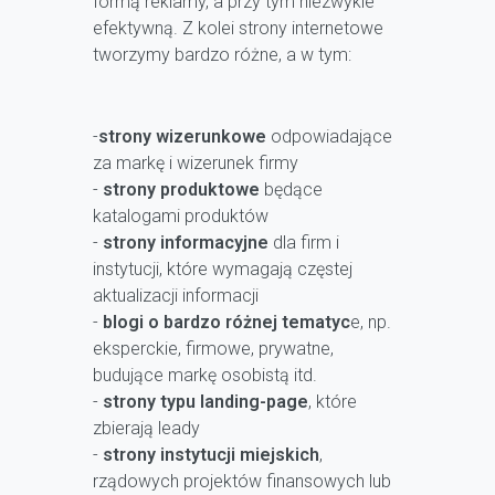
formą reklamy, a przy tym niezwykle
efektywną. Z kolei strony internetowe
tworzymy bardzo różne, a w tym:
-
strony wizerunkowe
odpowiadające
za markę i wizerunek firmy
-
strony produktowe
będące
katalogami produktów
-
strony informacyjne
dla firm i
instytucji, które wymagają częstej
aktualizacji informacji
-
blogi o bardzo różnej tematyc
e, np.
eksperckie, firmowe, prywatne,
budujące markę osobistą itd.
-
strony typu landing-page
, które
zbierają leady
-
strony instytucji miejskich
,
rządowych projektów finansowych lub