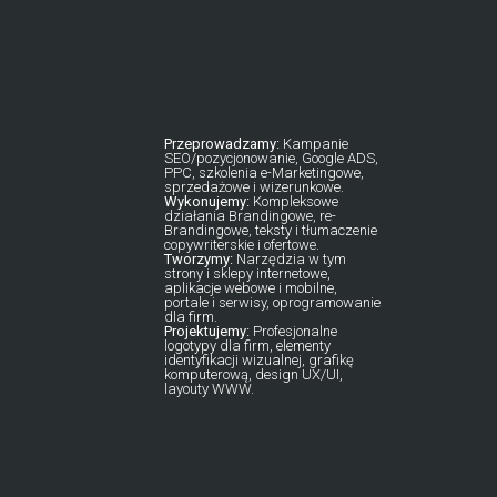
Przeprowadzamy:
Kampanie
SEO/pozycjonowanie, Google ADS,
PPC, szkolenia e-Marketingowe,
sprzedażowe i wizerunkowe.
Wykonujemy:
Kompleksowe
działania Brandingowe, re-
Brandingowe, teksty i tłumaczenie
copywriterskie i ofertowe.
Tworzymy:
Narzędzia w tym
strony i sklepy internetowe,
aplikacje webowe i mobilne,
portale i serwisy, oprogramowanie
dla firm.
Projektujemy:
Profesjonalne
logotypy dla firm, elementy
identyfikacji wizualnej, grafikę
komputerową, design UX/UI,
layouty WWW.