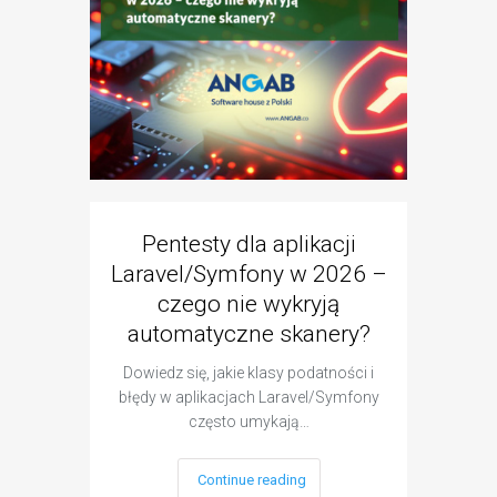
Pentesty dla aplikacji
Black 
Laravel/Symfony w 2026 –
B
czego nie wykryją
penet
automatyczne skanery?
Dowiedz się, jakie klasy podatności i
Poznaj
błędy w aplikacjach Laravel/Symfony
pentest
często umykają…
Continue reading