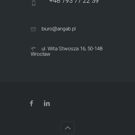
+48 793 77 22 39
biuro@angab.pl
ul. Wita Stwosza 16, 50-148
Wrocław