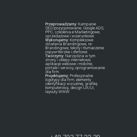
Przeprowadzamy:
Kampanie
SEO/pozycjonowanie, Google ADS,
PPC, szkolenia e-Marketingowe,
sprzedażowe i wizerunkowe.
Wykonujemy:
Kompleksowe
działania Brandingowe, re-
Brandingowe, teksty i tłumaczenie
copywriterskie i ofertowe.
Tworzymy:
Narzędzia w tym
strony i sklepy internetowe,
aplikacje webowe i mobilne,
portale i serwisy, oprogramowanie
dla firm.
Projektujemy:
Profesjonalne
logotypy dla firm, elementy
identyfikacji wizualnej, grafikę
komputerową, design UX/UI,
layouty WWW.