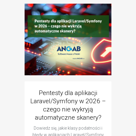
Pentesty dla aplikacji
Black 
Laravel/Symfony w 2026 –
B
czego nie wykryją
penet
automatyczne skanery?
Dowiedz się, jakie klasy podatności i
Poznaj
błędy w aplikacjach Laravel/Symfony
pentest