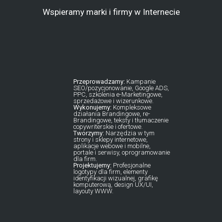
Wspieramy marki i firmy w Internecie
Przeprowadzamy:
Kampanie
SEO/pozycjonowanie, Google ADS,
PPC, szkolenia e-Marketingowe,
sprzedażowe i wizerunkowe.
Wykonujemy:
Kompleksowe
działania Brandingowe, re-
Brandingowe, teksty i tłumaczenie
copywriterskie i ofertowe.
Tworzymy:
Narzędzia w tym
strony i sklepy internetowe,
aplikacje webowe i mobilne,
portale i serwisy, oprogramowanie
dla firm.
Projektujemy:
Profesjonalne
logotypy dla firm, elementy
identyfikacji wizualnej, grafikę
komputerową, design UX/UI,
layouty WWW.