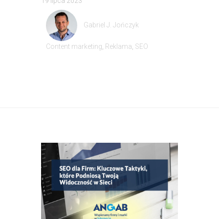
19 lipca 2023
Gabriel J. Jończyk
Content marketing
,
Reklama
,
SEO