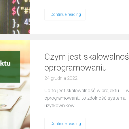
Continue reading
Czym jest skalowalnoś
oprogramowaniu
24 grudnia 2022
Co to jest skalowalność w projektu I
oprogramowaniu to zdolność systemu lub 
użytkowników…
Continue reading