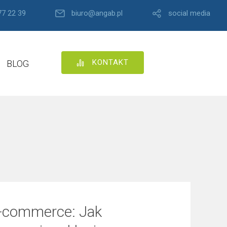
77 22 39
biuro@angab.pl
social media
KONTAKT
BLOG
e-commerce: Jak