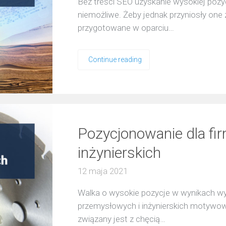
Bez treści SEO uzyskanie wysokiej pozy
niemożliwe. Żeby jednak przyniosły one
przygotowane w oparciu…
Continue reading
Pozycjonowanie dla fi
inżynierskich
12 maja 2021
Walka o wysokie pozycje w wynikach wy
przemysłowych i inżynierskich motywow
związany jest z chęcią…