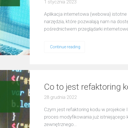
1 stycznia 2023
Aplikacja internetowa (webowa) istotne 
narzędzia, które pozwalają nam na dostę
pośrednictwem przeglądarki internetowe
Continue reading
Co to jest refaktorin
28 grudnia 2022
Czym jest refaktoring kodu w projekcie
proces modyfikowania już istniejącego 
zewnętrznego…