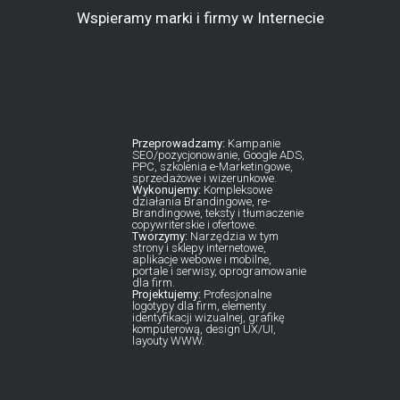
Wspieramy marki i firmy w Internecie
Przeprowadzamy:
Kampanie
SEO/pozycjonowanie, Google ADS,
PPC, szkolenia e-Marketingowe,
sprzedażowe i wizerunkowe.
Wykonujemy:
Kompleksowe
działania Brandingowe, re-
Brandingowe, teksty i tłumaczenie
copywriterskie i ofertowe.
Tworzymy:
Narzędzia w tym
strony i sklepy internetowe,
aplikacje webowe i mobilne,
portale i serwisy, oprogramowanie
dla firm.
Projektujemy:
Profesjonalne
logotypy dla firm, elementy
identyfikacji wizualnej, grafikę
komputerową, design UX/UI,
layouty WWW.